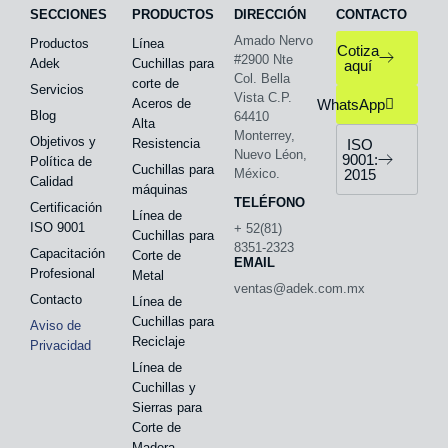
SECCIONES
PRODUCTOS
DIRECCIÓN
CONTACTO
Amado Nervo
Productos
Línea
Cotiza
#2900 Nte
Adek
Cuchillas para
aquí
Col. Bella
corte de
Servicios
Vista C.P.
Aceros de
WhatsApp
Blog
64410
Alta
Monterrey,
Objetivos y
Resistencia
ISO
Nuevo Léon,
9001:
Política de
Cuchillas para
México.
2015
Calidad
máquinas
TELÉFONO
Certificación
Línea de
ISO 9001
+ 52(81)
Cuchillas para
8351-2323
Capacitación
Corte de
EMAIL
Profesional
Metal
ventas@adek.com.mx
Contacto
Línea de
Cuchillas para
Aviso de
Reciclaje
Privacidad
Línea de
Cuchillas y
Sierras para
Corte de
Madera