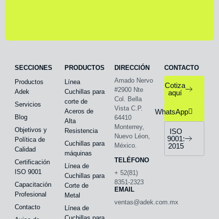
SECCIONES
PRODUCTOS
DIRECCIÓN
CONTACTO
Amado Nervo
Productos
Línea
Cotiza
#2900 Nte
Adek
Cuchillas para
aquí
Col. Bella
corte de
Servicios
Vista C.P.
Aceros de
WhatsApp
Blog
64410
Alta
Monterrey,
Objetivos y
Resistencia
ISO
Nuevo Léon,
9001:
Política de
Cuchillas para
México.
2015
Calidad
máquinas
TELÉFONO
Certificación
Línea de
ISO 9001
+ 52(81)
Cuchillas para
8351-2323
Capacitación
Corte de
EMAIL
Profesional
Metal
ventas@adek.com.mx
Contacto
Línea de
Cuchillas para