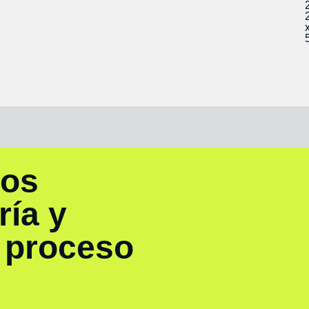
ros
ría y
u proceso