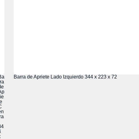
Ba
Barra de Apriete Lado Izquierdo 344 x 223 x 72
rra
de
Ap
ie
te
C
en
ra
34
4
x