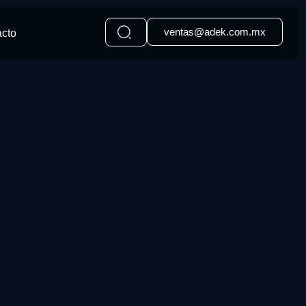
ventas@adek.com.mx
acto