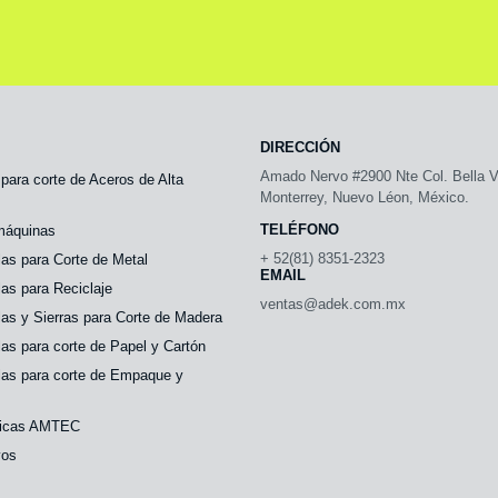
DIRECCIÓN
Amado Nervo #2900 Nte Col. Bella V
 para corte de Aceros de Alta
Monterrey, Nuevo Léon, México.
TELÉFONO
 máquinas
+ 52(81) 8351-2323
las para Corte de Metal
EMAIL
las para Reciclaje
ventas@adek.com.mx
las y Sierras para Corte de Madera
las para corte de Papel y Cartón
las para corte de Empaque y
licas AMTEC
vos