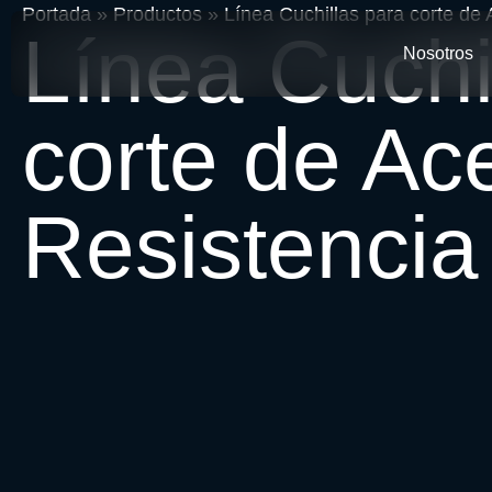
Portada
»
Productos
»
Línea Cuchillas para corte de 
Línea Cuchi
Nosotros
corte de Ac
Resistencia