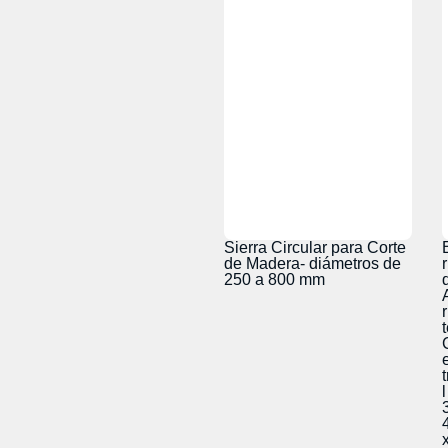
Sierra Circular para Corte
de Madera- diámetros de
250 a 800 mm
r
t
l