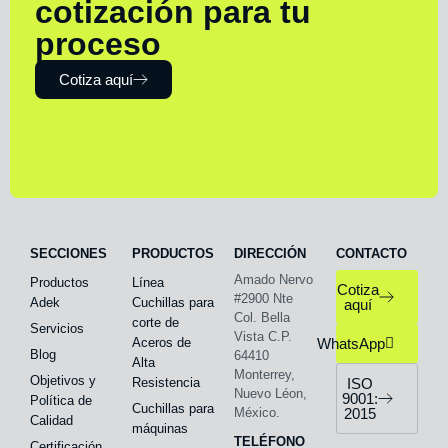
cotización para tu
proceso
Cotiza aquí
SECCIONES
PRODUCTOS
DIRECCIÓN
CONTACTO
Amado Nervo
Productos
Línea
Cotiza
#2900 Nte
Adek
Cuchillas para
aquí
Col. Bella
corte de
Servicios
Vista C.P.
Aceros de
WhatsApp
Blog
64410
Alta
Monterrey,
Objetivos y
Resistencia
ISO
Nuevo Léon,
9001:
Política de
Cuchillas para
México.
2015
Calidad
máquinas
TELÉFONO
Certificación